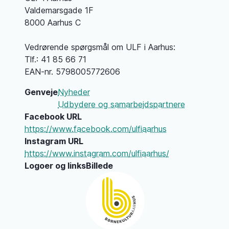
Valdemarsgade 1F
8000 Aarhus C
Vedrørende spørgsmål om ULF i Aarhus:
Tlf.: 41 85 66 71
EAN-nr. 5798005772606
Genveje
Nyheder
Udbydere og samarbejdspartnere
Facebook URL
https://www.facebook.com/ulfiaarhus
Instagram URL
https://www.instagram.com/ulfiaarhus/
Logoer og links
Billede