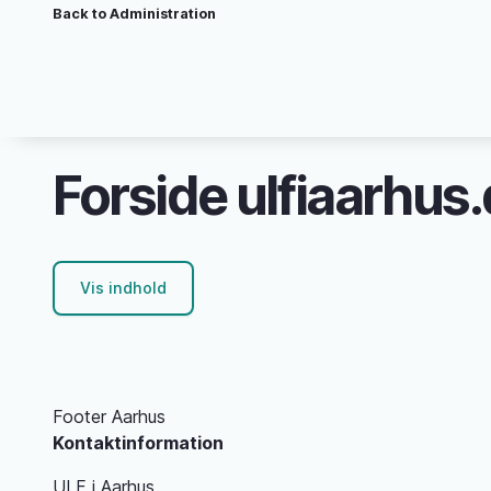
Brødkrumme
Gå
Back to Administration
til
hovedindhold
Forside ulfiaarhus
Vis indhold
Footer Aarhus
Kontaktinformation
ULF i Aarhus